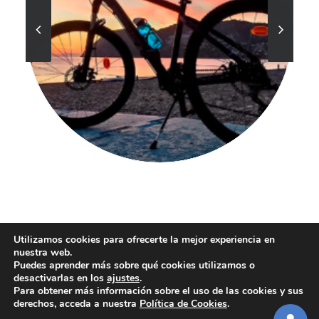
Utilizamos cookies para ofrecerte la mejor experiencia en
© 2025 by H. BOUTIQUE LA CALETA BAY TOURISM LLAMAR 625307455
nuestra web.
REGISTRO: H / GR / 00321 TODOS LOS DERECHOS RESERVADOS
Puedes aprender más sobre qué cookies utilizamos o
desactivarlas en los
ajustes
.
Aviso legal
|
Política de cookies
|
Política de privacidad
|
Reglamento de Régimen
Para obtener más información sobre el uso de las cookies y sus
Interior2
derechos, acceda a nuestra
Política de Cookies
.